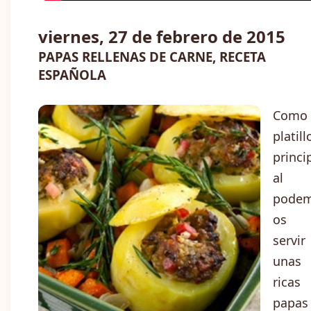
viernes, 27 de febrero de 2015
PAPAS RELLENAS DE CARNE, RECETA
ESPAÑOLA
Como
platill
princi
al
pode
os
servir
unas
ricas
papas