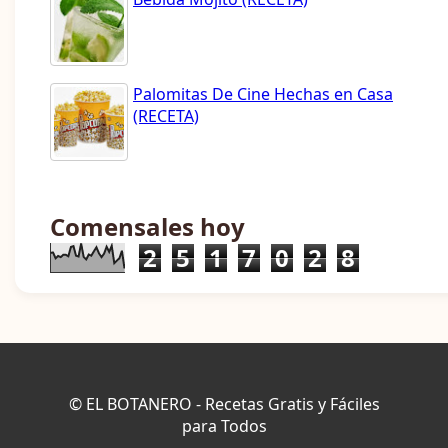
Palomitas De Cine Hechas en Casa
(RECETA)
Comensales hoy
2
5
1
7
0
2
8
© EL BOTANERO - Recetas Gratis y Fáciles
para Todos