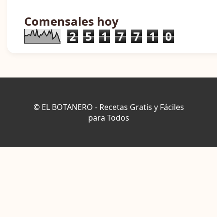
Comensales hoy
2
5
1
7
7
1
0
© EL BOTANERO - Recetas Gratis y Fáciles
para Todos