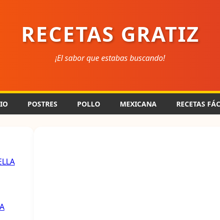
RECETAS GRATIZ
¡El sabor que estabas buscando!
CIO
POSTRES
POLLO
MEXICANA
RECETAS FÁC
ELLA
A