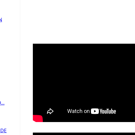
N
..
 DE