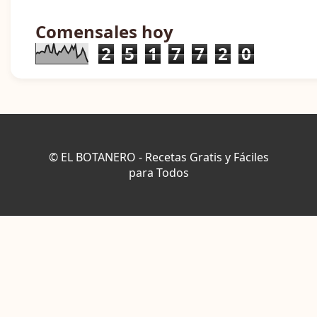
Comensales hoy
2
5
1
7
7
2
0
© EL BOTANERO - Recetas Gratis y Fáciles
para Todos