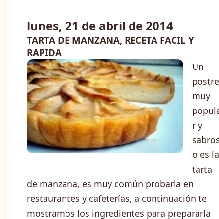
lunes, 21 de abril de 2014
TARTA DE MANZANA, RECETA FACIL Y
RAPIDA
Un
postre
muy
popul
r y
sabro
o es la
tarta
de manzana, es muy común probarla en
restaurantes y cafeterías, a continuación te
mostramos los ingredientes para prepararla