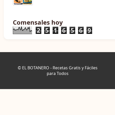
Comensales hoy
2
5
1
6
5
6
9
© EL BOTANERO - Recetas Gratis y Fáciles
para Todos