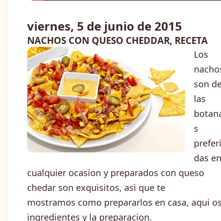
viernes, 5 de junio de 2015
NACHOS CON QUESO CHEDDAR, RECETA
Los
nacho
son d
las
botan
s
prefer
das e
cualquier ocasion y preparados con queso
chedar son exquisitos, asi que te
mostramos como prepararlos en casa, aqui o
ingredientes y la preparacion.