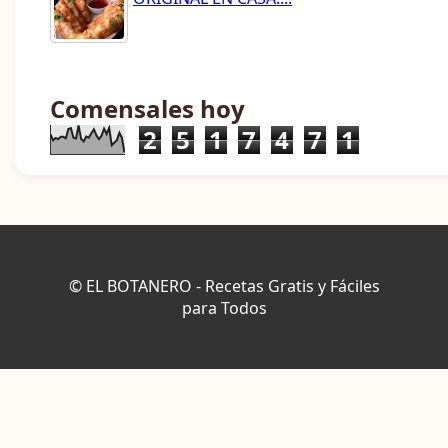
Comensales hoy
2
5
1
7
4
7
1
© EL BOTANERO - Recetas Gratis y Fáciles
para Todos