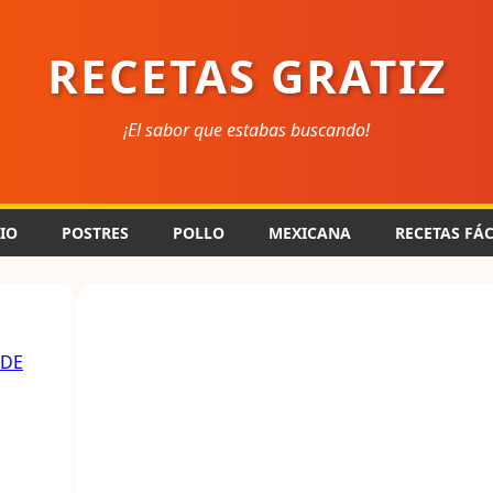
RECETAS GRATIZ
¡El sabor que estabas buscando!
CIO
POSTRES
POLLO
MEXICANA
RECETAS FÁC
RDE