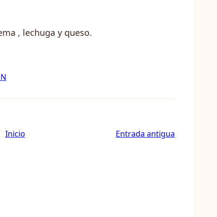
ema , lechuga y queso.
ON
Inicio
Entrada antigua