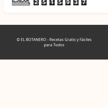
2
5
1
5
9
3
7
© EL BOTANERO - Recetas Gratis y Fáciles
para Todos