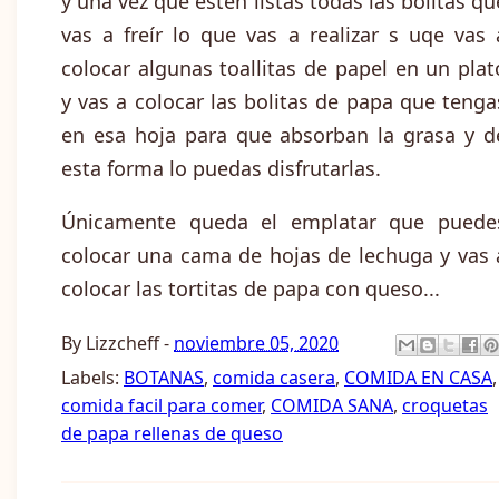
y una vez que estén listas todas las bolitas qu
vas a freír lo que vas a realizar s uqe vas 
colocar algunas toallitas de papel en un plat
y vas a colocar las bolitas de papa que tenga
en esa hoja para que absorban la grasa y d
esta forma lo puedas disfrutarlas.
Únicamente queda el emplatar que puede
colocar una cama de hojas de lechuga y vas 
colocar las tortitas de papa con queso...
By
Lizzcheff
-
noviembre 05, 2020
Labels:
BOTANAS
,
comida casera
,
COMIDA EN CASA
,
comida facil para comer
,
COMIDA SANA
,
croquetas
de papa rellenas de queso