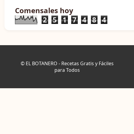
Comensales hoy
2
5
1
7
4
8
4
© EL BOTANERO - Recetas Gratis y Fáciles
para Todos