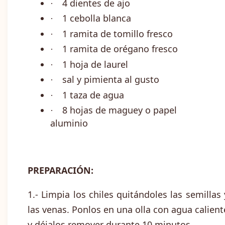
4 dientes de ajo
·
1 cebolla blanca
·
1 ramita de tomillo fresco
·
1 ramita de orégano fresco
·
1 hoja de laurel
·
sal y pimienta al gusto
·
1 taza de agua
·
8 hojas de maguey o papel
·
aluminio
PREPARACIÓN:
1.- Limpia los chiles quitándoles las semillas 
las venas. Ponlos en una olla con agua calient
y déjalos remover durante 10 minutos.