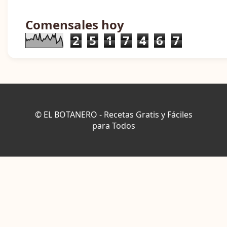
Comensales hoy
2
5
1
7
4
6
7
© EL BOTANERO - Recetas Gratis y Fáciles
para Todos