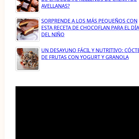
AVELLANAS?
SORPRENDE A LOS MÁS PEQUEÑOS CON
ESTA RECETA DE CHOCOFLAN PARA EL DÍ
DEL NIÑO
UN DESAYUNO FÁCIL Y NUTRITIVO: CÓCT
DE FRUTAS CON YOGURT Y GRANOLA