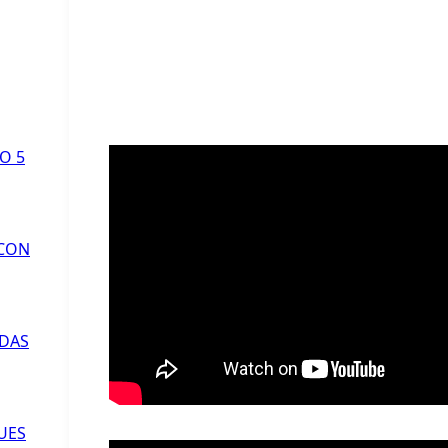
O 5
 CON
ADAS
UES