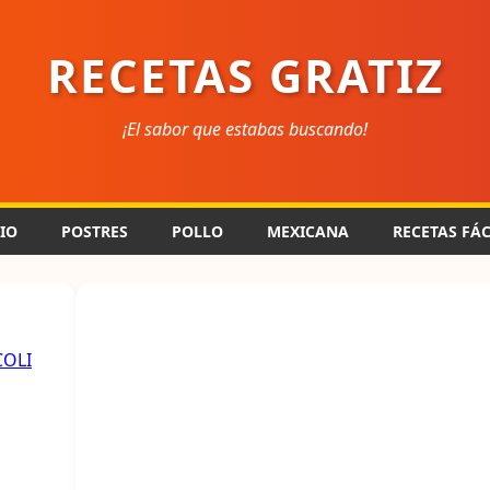
RECETAS GRATIZ
¡El sabor que estabas buscando!
CIO
POSTRES
POLLO
MEXICANA
RECETAS FÁC
COLI