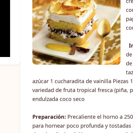
cr
co
pa
co
I
de
de
ta
azúcar 1 cucharadita de vainilla Piezas
variedad de fruta tropical fresca (piña, 
endulzada coco seco
Preparación:
Precaliente el horno a 25
para hornear poco profunda y tostadas