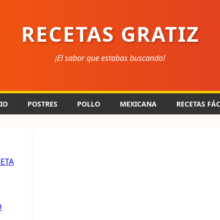
RECETAS GRATIZ
¡El sabor que estabas buscando!
CIO
POSTRES
POLLO
MEXICANA
RECETAS FÁC
CETA
O