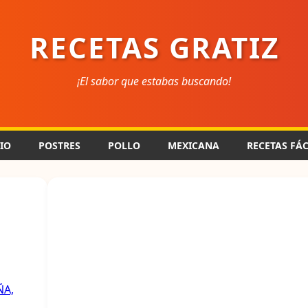
RECETAS GRATIZ
¡El sabor que estabas buscando!
CIO
POSTRES
POLLO
MEXICANA
RECETAS FÁC
ÑA,