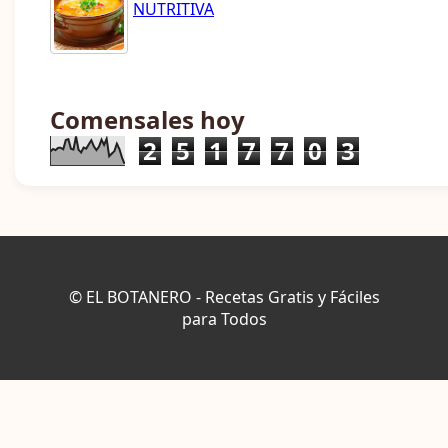
NUTRITIVA
Comensales hoy
2
5
1
7
7
0
3
© EL BOTANERO - Recetas Gratis y Fáciles
para Todos