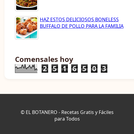
HAZ ESTOS DELICIOSOS BONELESS
BUFFALO DE POLLO PARA LA FAMILIA
Comensales hoy
2
5
1
6
5
0
3
© EL BOTANERO - Recetas Gratis y Fáciles
para Todos