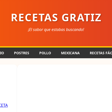
RECETAS GRATIZ
¡El sabor que estabas buscando!
CIO
POSTRES
POLLO
MEXICANA
RECETAS FÁC
CETA