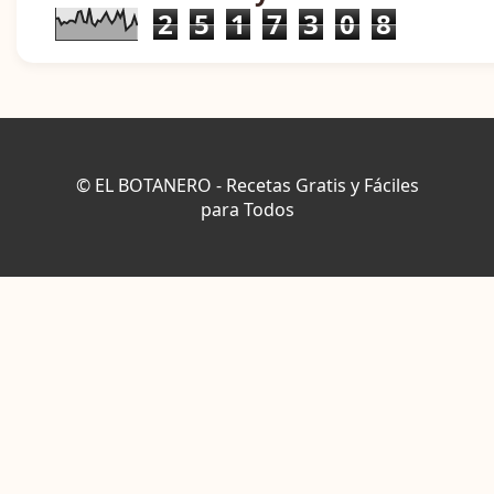
2
5
1
7
3
0
8
© EL BOTANERO - Recetas Gratis y Fáciles
para Todos