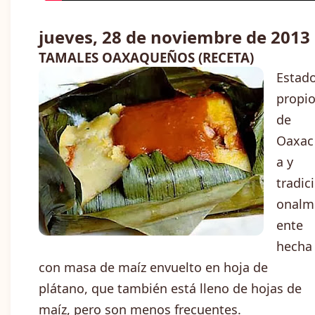
jueves, 28 de noviembre de 2013
TAMALES OAXAQUEÑOS (RECETA)
Estad
propi
de
Oaxac
a y
tradici
onalm
ente
hecha
con masa de maíz envuelto en hoja de
plátano, que también está lleno de hojas de
maíz, pero son menos frecuentes.